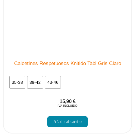
Calcetines Respetuosos Knitido Tabi Gris Claro
35-38
39-42
43-46
15,90
€
IVA INCLUIDO
Este
producto
Añadir al carrito
tiene
múltiples
variantes.