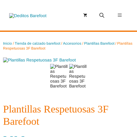
Saltar
al
contenido
Menú
Inicio
/
Tienda de calzado barefoot
/
Accesorios
/
Plantillas Barefoot
/ Plantillas
Respetuosas 3F Barefoot
Plantillas Respetuosas 3F
Barefoot