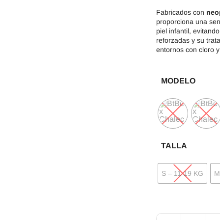
Fabricados con
neo
proporciona una sen
piel infantil, evitan
reforzadas y su trat
entornos con cloro 
MODELO
TALLA
S – 11-19 KG
M