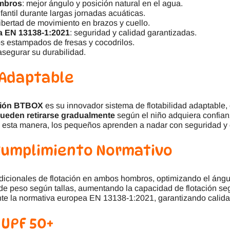
ombros
: mejor ángulo y posición natural en el agua.
infantil durante largas jornadas acuáticas.
a libertad de movimiento en brazos y cuello.
va EN 13138-1:2021
: seguridad y calidad garantizadas.
vos estampados de fresas y cocodrilos.
 asegurar su durabilidad.
 Adaptable
ación BTBOX
es su innovador sistema de flotabilidad adaptable
pueden retirarse gradualmente
según el niño adquiera confian
De esta manera, los pequeños aprenden a nadar con seguridad y 
 Cumplimiento Normativo
ionales de flotación en ambos hombros, optimizando el ángulo
de peso según tallas, aumentando la capacidad de flotación se
te la normativa europea EN 13138-1:2021, garantizando calida
 UPF 50+