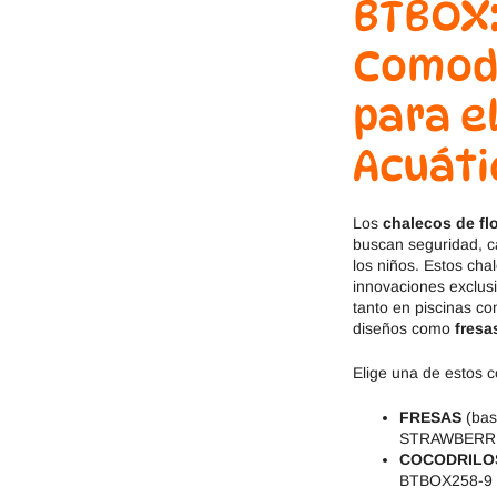
BTBOX:
Jack & Lily
Hi-Tec
Comodi
Mayoral
JOMA
para e
Pirufin
Knitido
Acuáti
Saguaro
Meli
Los
chalecos de f
SlipStop
Shapen
buscan seguridad, c
los niños. Estos ch
Victoria
Ipanema
innovaciones exclus
tanto en piscinas co
diseños como
fresa
Elige una de estos c
FRESAS
(bas
STRAWBERR
COCODRILO
BTBOX258-9