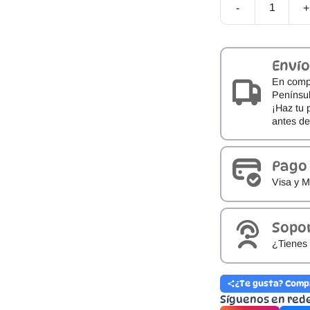
-
+
Chalecos
Flotación
Aprendizaje
BTBOX
Envío
cantidad
En comp
Penínsul
¡Haz tu 
antes d
Pago
Visa y M
Sopo
¿Tienes 
¿Te gusta? Comp
Síguenos en red