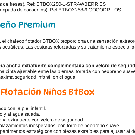
dos de fresas). Ref: BTBOX250-1-STRAWBERRIES
estampado de cocodrilos). Ref BTBOX258-9 COCODRILOS
seño Premium
, el chaleco flotador BTBOX proporciona una sensación extraord
das acuáticas. Las costuras reforzadas y su tratamiento especial 
era ancha extrafuerte complementada con velcro de seguri
una cinta ajustable entre las piernas, forrada con neopreno su
áxima seguridad infantil en el agua.
 Flotación Niños BtBox
do con la piel infantil.
oro y al agua salada.
cha extrafuerte con velcro de seguridad.
splazamientos inesperados, con forro de neopreno suave.
partimentos estratégicos con piezas extraíbles para ajustar al de