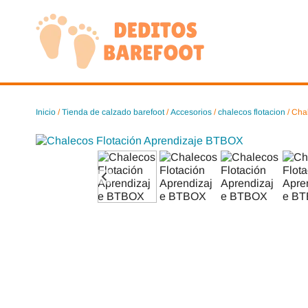
Saltar
al
contenido
Inicio
/
Tienda de calzado barefoot
/
Accesorios
/
chalecos flotacion
/ Cha