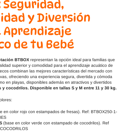
 Seguridad,
Magical Shoes
OmaKing
dad y Diversión
OldSoles
Reima
l Aprendizaje
RIA
Snugi
co de tu Bebé
Stitch & Walk
Titanitos
lotación BTBOX
representan la opción ideal para familias que
Vivant
Tikki
alidad superior y comodidad para el aprendizaje acuático de
alecos combinan las mejores características del mercado con
Zapy
ivas, ofreciendo una experiencia segura, divertida y cómoda
mo en playas, disponibles además en atractivos y divertidos
s y cocodrilos. Disponible en tallas S y M entre 11 y 30 kg.
olores:
e en color rojo con estampados de fresas). Ref: BTBOX250-1-
IES
S
(base en color verde con estampado de cocodrilos). Ref
 COCODRILOS