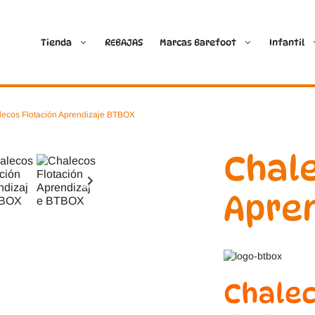
Tienda
REBAJAS
Marcas Barefoot
Infantil
Ballop
Batilas
lecos Flotación Aprendizaje BTBOX
Blanditos by Crio’s
B&W Break and Walk
Chale
Crave Barefoot
Crecendo
Apre
Coimbra
D.D. Step
Dada
Froddo
Chalec
Dispares
Gioseppo