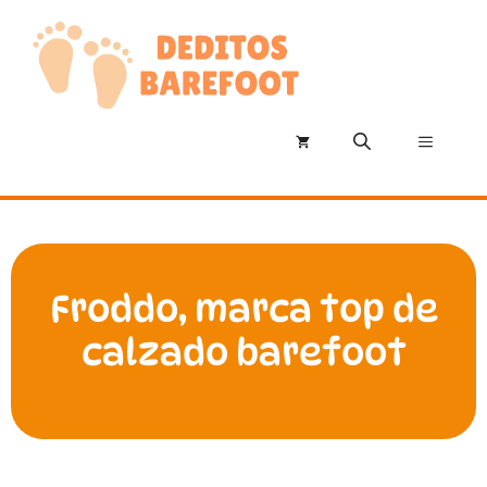
Saltar
al
contenido
Menú
Froddo, marca top de
calzado barefoot