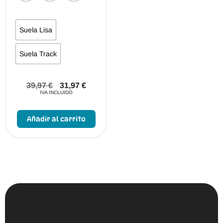
Suela Lisa
Suela Track
39,97
€
31,97
€
IVA INCLUIDO
Este
producto
Añadir al carrito
tiene
múltiples
variantes.
Las
opciones
se
pueden
elegir
en
la
página
de
producto