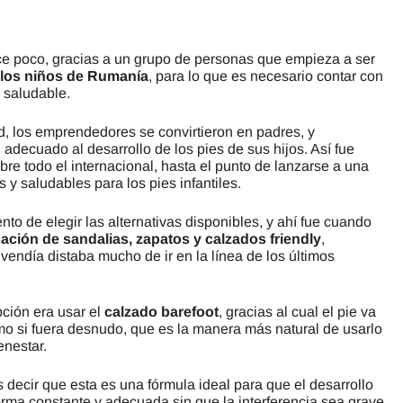
ce poco, gracias a un grupo de personas que empieza a ser
e los niños de Rumanía
, para lo que es necesario contar con
 saludable.
, los emprendedores se convirtieron en padres, y
d
adecuado al desarrollo de los pies de sus hijos. Así fue
obre todo el internacional, hasta el punto de lanzarse a una
y saludables para los pies infantiles.
to de elegir las alternativas disponibles, y ahí fue cuando
cación de sandalias, zapatos y calzados friendly
,
 vendía distaba mucho de ir en la línea de los últimos
pción era usar el
calzado barefoot
, gracias al cual el pie va
omo si fuera desnudo, que es la manera más natural de usarlo
enestar.
decir que esta es una fórmula ideal para que el desarrollo
orma constante y adecuada sin que la interferencia sea grave.