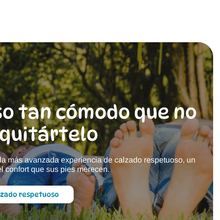
en
opcion
la
se
página
puede
de
elegir
producto
en
la
página
de
produc
o tan cómodo que no
quitártelo
r la más avanzada experiencia de calzado respetuoso, un
 el confort que sus pies merecen.
lzado respetuoso