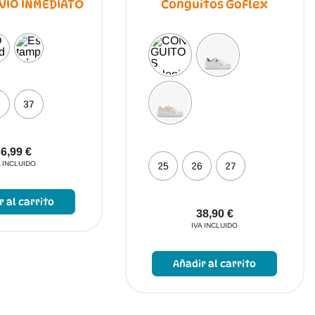
VÍO INMEDIATO
Conguitos GoFlex
6
37
36,99
€
A INCLUIDO
25
26
27
Este
producto
r al carrito
tiene
38,90
€
múltiples
IVA INCLUIDO
variantes.
Este
Las
produc
opciones
Añadir al carrito
tiene
se
múltipl
pueden
variant
elegir
Las