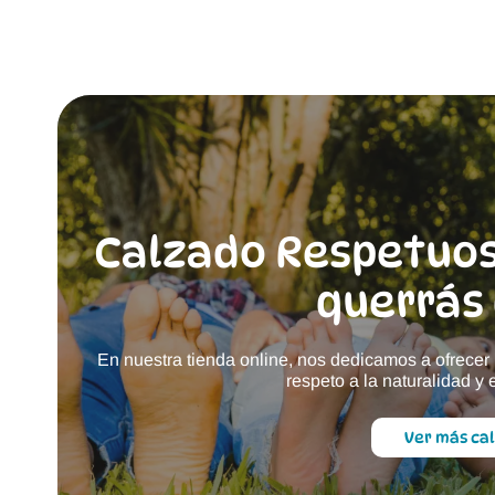
Las
opciones
se
pueden
elegir
en
la
página
de
producto
Calzado Respetuos
querrás 
En nuestra tienda online, nos dedicamos a ofrece
respeto a la naturalidad y
Ver más ca