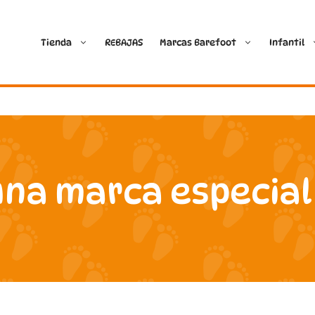
Tienda
REBAJAS
Marcas Barefoot
Infantil
Ballop
Batilas
Blanditos by Crio’s
B&W Break and Walk
una marca especial
Crave Barefoot
Crecendo
Coimbra
D.D. Step
Dada
Froddo
Dispares
Gioseppo