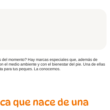
Jack & Lily
Hi-Tec
Mayoral
JOMA
Pirufin
Knitido
Saguaro
Meli
SlipStop
Shapen
itos del momento? Hay marcas especiales que, además de
Victoria
Ipanema
n el medio ambiente y con el bienestar del pie. Una de ellas
ecta para tus peques. La conocemos.
ca que nace de una