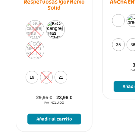
Respetuosas Igor Nemo
ANCHA EN
Solid
35
3
IV
19
20
21
Añadi
29,95
€
23,96
€
IVA INCLUIDO
Este
producto
Añadir al carrito
tiene
múltiples
variantes.