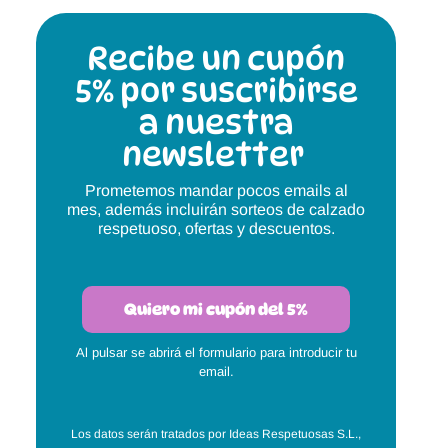
Magical Shoes
OmaKing
Recibe un cupón
OldSoles
Reima
5% por suscribirse
RIA
Snugi
a nuestra
newsletter
Stitch & Walk
Titanitos
Prometemos mandar pocos emails al
Vivant
Tikki
mes, además incluirán sorteos de calzado
respetuoso, ofertas y descuentos.
Zapy
Quiero mi cupón del 5%
Al pulsar se abrirá el formulario para introducir tu
email.
Los datos serán tratados por Ideas Respetuosas S.L.,