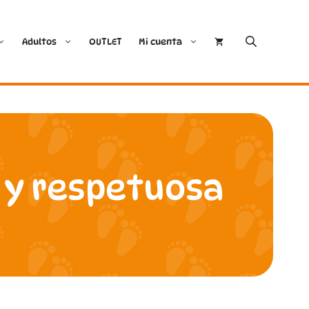
Adultos
OUTLET
Mi cuenta
Cóndor
Bobux
Conguitos
CoqueFlex
 y respetuosa
Deditos
Dodo Shoes
Demax
Igor
FlexiNens
Lang.S
Koops
Mustang