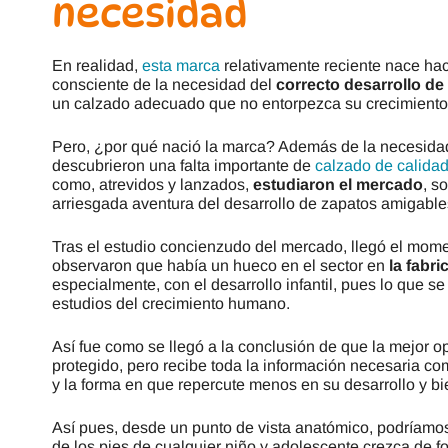
necesidad
En realidad,
esta marca
relativamente reciente nace ha
consciente de la necesidad del
correcto desarrollo d
un calzado adecuado que no entorpezca su crecimiento
Pero, ¿por qué nació la marca? Además de la necesidad
descubrieron una falta importante de
calzado de calida
como, atrevidos y lanzados,
estudiaron el mercado
, s
arriesgada aventura del desarrollo de zapatos amigables 
Tras el estudio concienzudo del mercado, llegó el momen
observaron que había un hueco en el sector en
la fabri
especialmente, con el desarrollo infantil, pues lo que se
estudios del crecimiento humano.
Así fue como se llegó a la conclusión de que la mejor o
protegido, pero recibe toda la información necesaria c
y la forma en que repercute menos en su desarrollo y bi
Así pues, desde un punto de vista anatómico, podríamos 
de los pies de cualquier niño y adolescente crezca de f