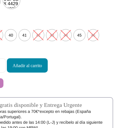
40
41
42
43
44
45
46
Añadir al carrito
gratis disponible y Entrega Urgente
ras superiores a 70€*excepto en rebajas (España
a/Portugal).
pedido antes de las 14:00 (L-J) y recíbelo al día siguiente
e las 19:00 con MRW!