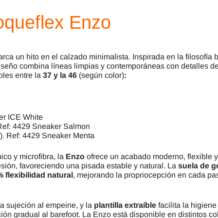
Coqueflex Enzo
rca un hito en el calzado minimalista. Inspirada en la filosofía 
u diseño combina líneas limpias y contemporáneas con detalles d
bles entre la
37 y la 46
(según color)
:
er ICE White
 Ref: 4429 Sneaker Salmon
a). Ref: 4429 Sneaker Menta
ico y microfibra, la
Enzo
ofrece un acabado moderno, flexible y
ión, favoreciendo una pisada estable y natural. La
suela de g
 flexibilidad natural
, mejorando la propriocepción en cada paso
la sujeción al empeine, y la
plantilla extraíble
facilita la higiene
ón gradual al barefoot. La Enzo está disponible en distintos co