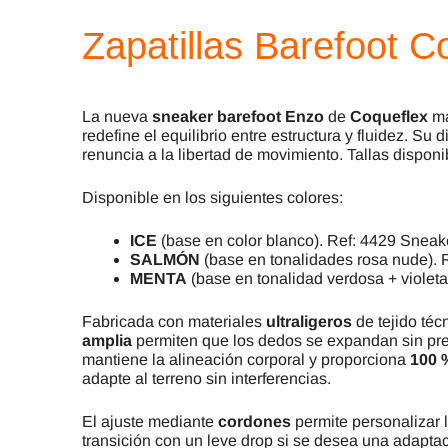
Zapatillas Barefoot 
La nueva
sneaker barefoot Enzo
de
Coqueflex
ma
redefine el equilibrio entre estructura y fluidez. S
renuncia a la libertad de movimiento. Tallas disponi
Disponible en los siguientes colores:
ICE
(base en color blanco). Ref: 4429 Sneak
SALMÓN
(base en tonalidades rosa nude).
MENTA
(base en tonalidad verdosa + violet
Fabricada con materiales
ultraligeros
de tejido técn
amplia
permiten que los dedos se expandan sin pres
mantiene la alineación corporal y proporciona
100 %
adapte al terreno sin interferencias.
El ajuste mediante
cordones
permite personalizar 
transición con un leve drop si se desea una adaptaci