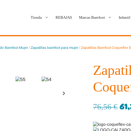
Tienda
REBAJAS
Marcas Barefoot
Infantil
Ballop
Batilas
do Barefoot Mujer
/
Zapatillas barefoot para mujer
/ Zapatillas Barefoot Coqueflex 
Blanditos by Crio’s
B&W Break and Walk
Zapati
Crave Barefoot
Crecendo
Coque
Coimbra
D.D. Step
Dada
Froddo
61
76,56
€
Dispares
Gioseppo