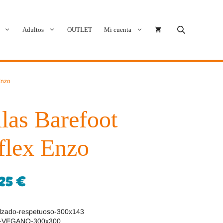
Adultos
OUTLET
Mi cuenta
Cóndor
Bobux
Enzo
Conguitos
CoqueFlex
llas Barefoot
Deditos
Dodo Shoes
flex Enzo
Demax
Igor
FlexiNens
Lang.S
,25
€
Koops
Mustang