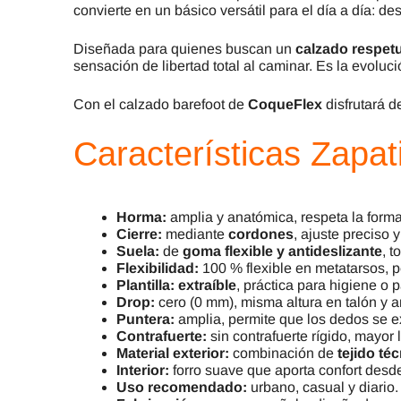
convierte en un básico versátil para el día a día: d
Diseñada para quienes buscan un
calzado respet
sensación de libertad total al caminar. Es la evolu
Con el calzado barefoot de
CoqueFlex
disfrutará d
Características
Zapat
Horma:
amplia y anatómica, respeta la forma
Cierre:
mediante
cordones
, ajuste preciso 
Suela:
de
goma flexible y antideslizante
, t
Flexibilidad:
100 % flexible en metatarsos, pe
Plantilla:
extraíble
, práctica para higiene o p
Drop:
cero (0 mm), misma altura en talón y a
Puntera:
amplia, permite que los dedos se e
Contrafuerte:
sin contrafuerte rígido, mayor 
Material exterior:
combinación de
tejido té
Interior:
forro suave que aporta confort desde
Uso recomendado:
urbano, casual y diario.