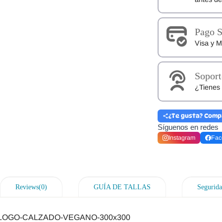
Pago 
Visa y M
Soport
¿Tienes 
¿Te gusta? Comp
Síguenos en redes
Instagram
Fac
Reviews(0)
GUÍA DE TALLAS
Segurida