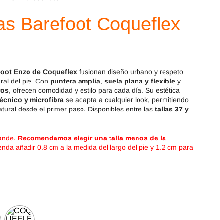
Magical Shoes
OmaKing
las Barefoot Coqueflex
OldSoles
Reima
RIA
Snugi
foot Enzo de Coqueflex
Stitch & Walk
fusionan diseño urbano y respeto
Titanitos
ral del pie. Con
puntera amplia
,
suela plana y flexible
y
ros
, ofrecen comodidad y estilo para cada día. Su estética
Vivant
Tikki
técnico y microfibra
se adapta a cualquier look, permitiendo
atural desde el primer paso. Disponibles entre las
tallas 37 y
Zapy
rande.
Recomendamos elegir una talla menos de la
enda añadir 0.8 cm a la medida del largo del pie y 1.2 cm para