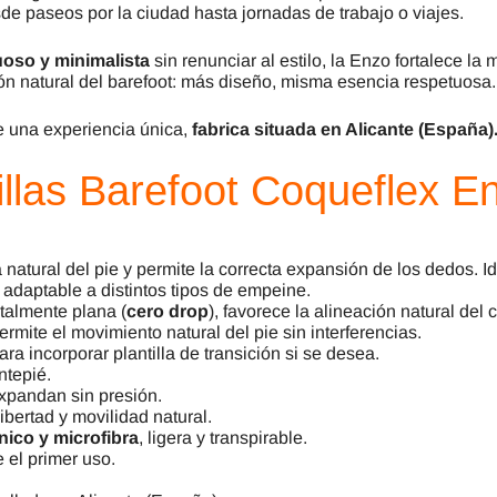
esde paseos por la ciudad hasta jornadas de trabajo o viajes.
uoso y minimalista
sin renunciar al estilo, la Enzo fortalece la
ción natural del barefoot: más diseño, misma esencia respetuosa.
e una experiencia única,
fabrica situada en Alicante (España)
illas Barefoot Coqueflex 
 natural del pie y permite la correcta expansión de los dedos. 
y adaptable a distintos tipos de empeine.
otalmente plana (
cero drop
), favorece la alineación natural del 
rmite el movimiento natural del pie sin interferencias.
ara incorporar plantilla de transición si se desea.
ntepié.
xpandan sin presión.
libertad y movilidad natural.
cnico y microfibra
, ligera y transpirable.
 el primer uso.