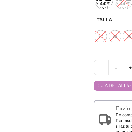
TALLA
37
38
39
-
+
Zapatillas
Barefoot
Coqueflex
GUÍA DE TALLAS
Enzo
cantidad
Envío 
En comp
Penínsul
¡Haz tu 
antes d