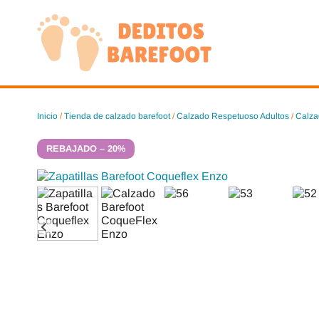
Saltar
al
contenido
Inicio
/
Tienda de calzado barefoot
/
Calzado Respetuoso Adultos
/
Calza
REBAJADO – 20%