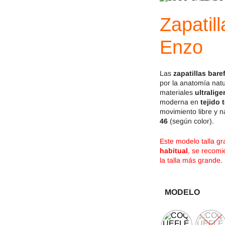
Jack & Lily
Hi-Tec
Zapatil
Mayoral
JOMA
Enzo
Pirufin
Knitido
Saguaro
Meli
Las
zapatillas
bare
por la anatomía natu
materiales
ultralige
SlipStop
Shapen
moderna en
tejido 
movimiento libre y n
46
(según color).
Victoria
Ipanema
Este modelo talla g
habitual
, se recomi
la talla más grande.
MODELO