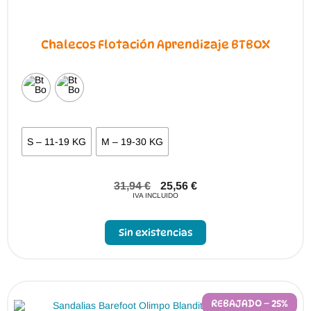
Chalecos Flotación Aprendizaje BTBOX
S – 11-19 KG
M – 19-30 KG
31,94
€
25,56
€
IVA INCLUIDO
Sin existencias
REBAJADO – 25%