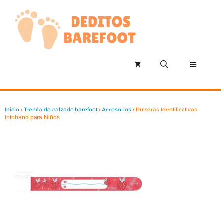
Saltar
al
contenido
Menú
Inicio
/
Tienda de calzado barefoot
/
Accesorios
/ Pulseras Identificativas
Infoband para Niños