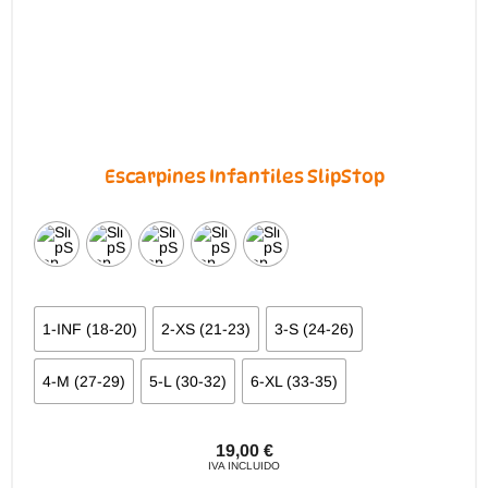
de
producto
Escarpines Infantiles SlipStop
1-INF (18-20)
2-XS (21-23)
3-S (24-26)
4-M (27-29)
5-L (30-32)
6-XL (33-35)
19,00
€
IVA INCLUIDO