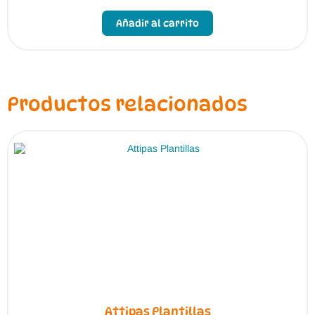
Este
producto
Añadir al carrito
tiene
múltiples
variantes.
Las
opciones
se
pueden
Productos relacionados
elegir
en
la
página
de
producto
Attipas Plantillas