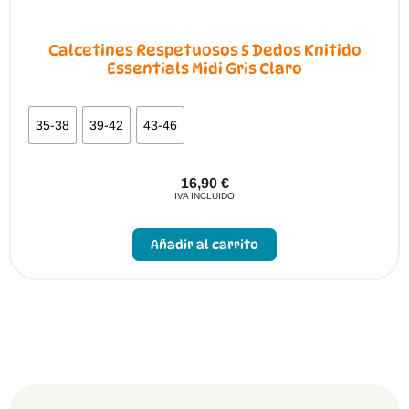
Calcetines Respetuosos 5 Dedos Knitido
Essentials Midi Gris Claro
35-38
39-42
43-46
16,90
€
IVA INCLUIDO
Este
producto
Añadir al carrito
tiene
múltiples
variantes.
Las
opciones
se
pueden
elegir
en
la
página