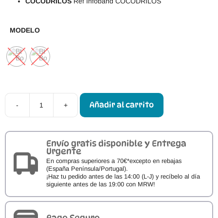
COCODRILOS
Ref Infoband COCODRILOS
MODELO
Añadir al carrito
-
+
Pulseras
Identificativas
Infoband
para
Niños
Envío gratis disponible y Entrega
cantidad
Urgente
En compras superiores a 70€*excepto en rebajas
(España Península/Portugal).
¡Haz tu pedido antes de las 14:00 (L-J) y recíbelo al día
siguiente antes de las 19:00 con MRW!
Pago Seguro