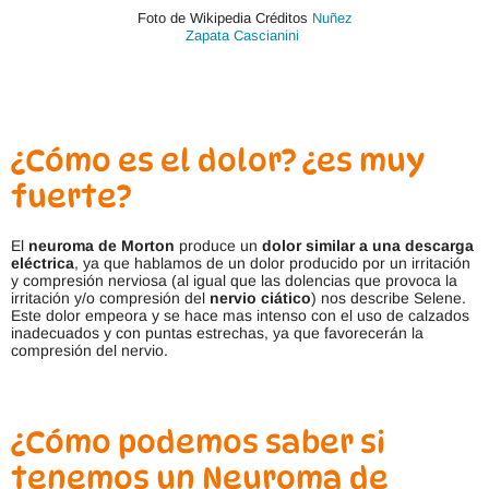
a
Foto de Wikipedia Créditos
Nuñez
r
Zapata Cascianini
i
a
n
t
e
s
.
¿Cómo es el dolor? ¿es muy
L
a
fuerte?
s
o
p
El
neuroma de Morton
produce un
dolor similar a una descarga
c
eléctrica
, ya que hablamos de un dolor producido por un irritación
i
y compresión nerviosa (al igual que las dolencias que provoca la
o
irritación y/o compresión del
nervio ciático
) nos describe Selene.
n
Este dolor empeora y se hace mas intenso con el uso de calzados
e
inadecuados y con puntas estrechas, ya que favorecerán la
s
compresión del nervio.
s
e
p
u
e
¿Cómo podemos saber si
d
e
tenemos un Neuroma de
n