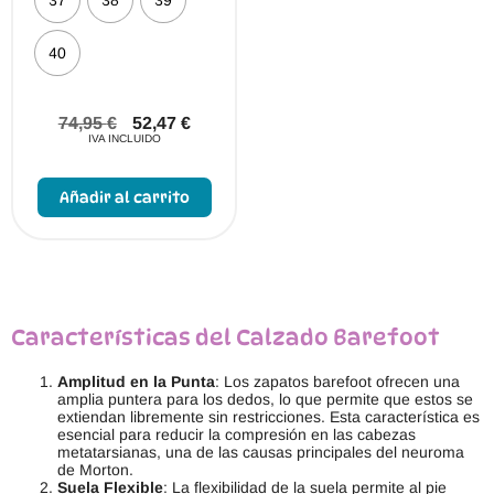
s
.
L
40
a
s
o
p
74,95
€
52,47
€
c
IVA INCLUIDO
i
o
E
n
s
Añadir al carrito
e
t
s
e
s
p
e
r
p
o
u
d
e
u
d
c
Características del Calzado Barefoot
e
t
n
o
e
t
Amplitud en la Punta
: Los zapatos barefoot ofrecen una
l
i
amplia puntera para los dedos, lo que permite que estos se
e
e
extiendan libremente sin restricciones. Esta característica es
g
n
esencial para reducir la compresión en las cabezas
i
e
metatarsianas, una de las causas principales del neuroma
r
m
de Morton.
e
ú
Suela Flexible
: La flexibilidad de la suela permite al pie