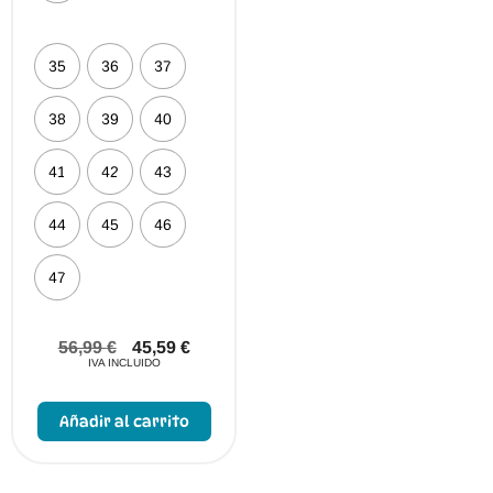
35
36
37
38
39
40
41
42
43
44
45
46
47
56,99
€
45,59
€
IVA INCLUIDO
E
s
Añadir al carrito
t
e
p
r