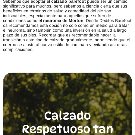
Sabemos que adoptar el
calzado barefoot
puede ser un cambio
s
significativo para muchos, pero sabemos a ciencia cierta que sus
e
beneficios en términos de salud y comodidad del pie son
p
indiscutibles, especialmente para aquellos que sufren de
u
condiciones como el
neuroma de Morton
. Desde Deditos Barefoot
e
os recomendamos esta opción no solo como un medio para tratar
d
el neuroma, sino también como una inversión en la salud a largo
e
plazo de sus pies. Recordar que es recomendable hacer la
n
transición a este tipo de calzado gradualmente, permitiendo que el
e
cuerpo se ajuste al nuevo estilo de caminata y evitando así otras
l
complicaciones.
e
g
i
r
e
n
l
a
p
á
g
i
n
Calzado
a
d
e
Respetuoso tan
p
r