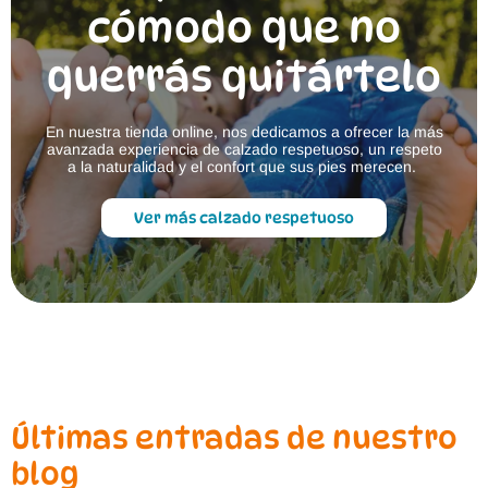
o
cómodo que no
d
u
querrás quitártelo
c
t
o
En nuestra tienda online, nos dedicamos a ofrecer la más
avanzada experiencia de calzado respetuoso, un respeto
a la naturalidad y el confort que sus pies merecen.
Ver más calzado respetuoso
Últimas entradas de nuestro
blog