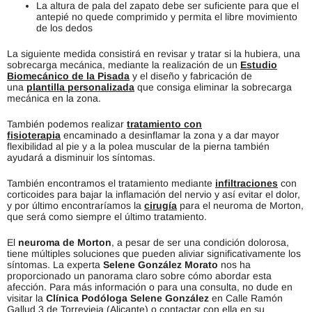
La altura de pala del zapato debe ser suficiente para que el
antepié no quede comprimido y permita el libre movimiento
de los dedos
La siguiente medida consistirá en revisar y tratar si la hubiera, una
sobrecarga mecánica, mediante la realización de un
Estudio
Biomecánico de la Pisada
y el diseño y fabricación de
una
plantilla personalizada
que consiga eliminar la sobrecarga
mecánica en la zona.
También podemos realizar
tratamiento con
fisioterapia
encaminado a desinflamar la zona y a dar mayor
flexibilidad al pie y a la polea muscular de la pierna también
ayudará a disminuir los síntomas.
También encontramos el tratamiento mediante
infiltraciones
con
corticoides para bajar la inflamación del nervio y así evitar el dolor,
y por último encontraríamos la
cirugía
para el neuroma de Morton,
que será como siempre el último tratamiento.
El
neuroma de Morton
, a pesar de ser una condición dolorosa,
tiene múltiples soluciones que pueden aliviar significativamente los
síntomas. La experta
Selene González Morato
nos ha
proporcionado un panorama claro sobre cómo abordar esta
afección. Para más información o para una consulta, no dude en
visitar la
Clínica Podóloga Selene González
en Calle Ramón
Gallud 3 de Torrevieja (Alicante) o contactar con ella en su