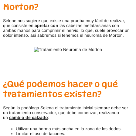
e
Morton?
l
e
g
Selene nos sugiere que existe una prueba muy fácil de realizar,
i
que consiste en
apretar con
las cabezas metatarsianas con
r
ambas manos para comprimir el nervio, lo que, suele provocar un
e
dolor intenso, así sabremos si tenemos el neuroma de Morton.
n
l
a
p
á
g
i
n
a
d
¿Qué podemos hacer o qué
e
p
tratamientos existen?
r
o
d
Según la podóloga Selena el tratamiento inicial siempre debe ser
u
un tratamiento conservador, que debe comenzar, realizando
c
un
cambio de calzado
:
t
o
Utilizar una horma más ancha en la zona de los dedos.
Limitar el uso de tacones.