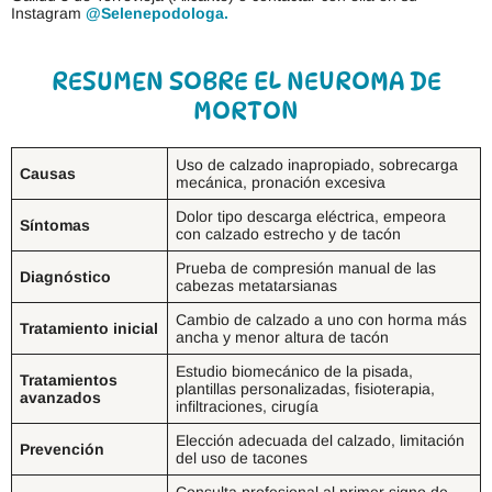
Instagram
@Selenepodologa.
RESUMEN SOBRE EL NEUROMA DE
MORTON
Uso de calzado inapropiado, sobrecarga
Causas
mecánica, pronación excesiva
Dolor tipo descarga eléctrica, empeora
Síntomas
con calzado estrecho y de tacón
Prueba de compresión manual de las
Diagnóstico
cabezas metatarsianas
Cambio de calzado a uno con horma más
Tratamiento inicial
ancha y menor altura de tacón
Estudio biomecánico de la pisada,
Tratamientos
plantillas personalizadas, fisioterapia,
avanzados
infiltraciones, cirugía
Elección adecuada del calzado, limitación
Prevención
del uso de tacones
Consulta profesional al primer signo de