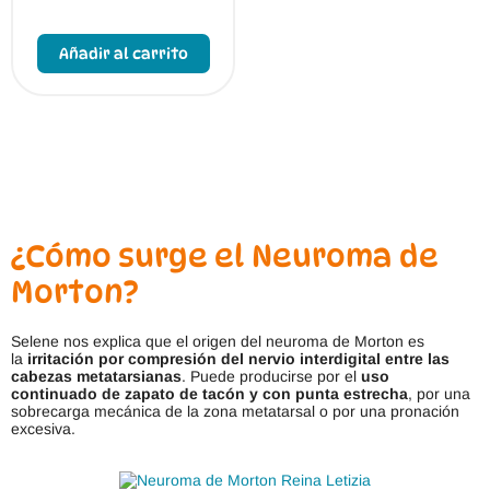
E
s
Añadir al carrito
t
e
p
r
o
d
u
c
t
o
t
¿Cómo surge el Neuroma de
i
e
Morton?
n
e
m
ú
Selene nos explica que el origen del neuroma de Morton es
l
la
irritación por compresión
del nervio interdigital entre las
t
cabezas metatarsianas
. Puede producirse por el
uso
i
continuado de zapato de tacón y con punta estrecha
, por una
p
sobrecarga mecánica de la zona metatarsal o por una pronación
l
excesiva.
e
s
v