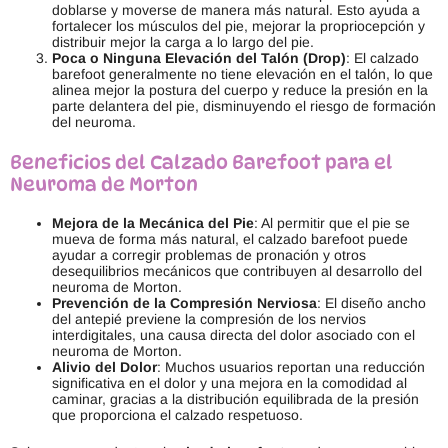
n
l
doblarse y moverse de manera más natural. Esto ayuda a
l
t
fortalecer los músculos del pie, mejorar la propriocepción y
a
i
distribuir mejor la carga a lo largo del pie.
p
p
Poca o Ninguna Elevación del Talón (Drop)
: El calzado
á
l
barefoot generalmente no tiene elevación en el talón, lo que
g
e
alinea mejor la postura del cuerpo y reduce la presión en la
i
s
parte delantera del pie, disminuyendo el riesgo de formación
n
v
del neuroma.
a
a
d
r
Beneficios del Calzado Barefoot para el
e
i
p
Neuroma de Morton
a
r
n
o
t
Mejora de la Mecánica del Pie
: Al permitir que el pie se
d
e
mueva de forma más natural, el calzado barefoot puede
u
s
ayudar a corregir problemas de pronación y otros
c
.
desequilibrios mecánicos que contribuyen al desarrollo del
t
L
neuroma de Morton.
o
a
Prevención de la Compresión Nerviosa
: El diseño ancho
s
del antepié previene la compresión de los nervios
o
interdigitales, una causa directa del dolor asociado con el
p
neuroma de Morton.
c
Alivio del Dolor
: Muchos usuarios reportan una reducción
i
significativa en el dolor y una mejora en la comodidad al
o
caminar, gracias a la distribución equilibrada de la presión
n
que proporciona el calzado respetuoso.
e
s