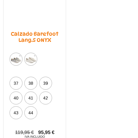
Calzado Barefoot
Lang.S ONYX
37
38
39
40
41
42
43
44
119,95
€
95,95
€
IVA INCLUIDO