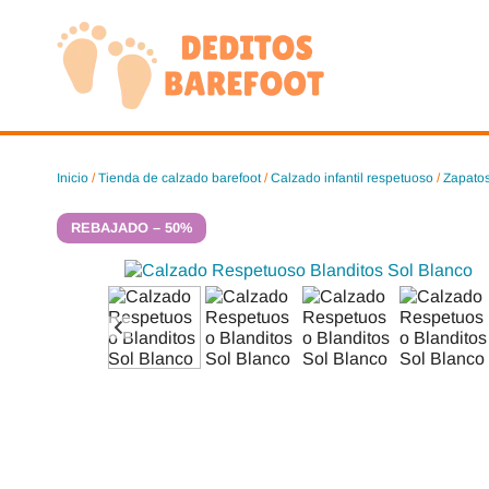
Saltar
al
contenido
Inicio
/
Tienda de calzado barefoot
/
Calzado infantil respetuoso
/
Zapatos
REBAJADO – 50%