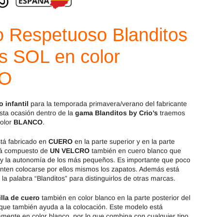
Magical Shoes
OmaKing
OldSoles
Reima
 Respetuoso Blanditos
RIA
Snugi
’s SOL en color
Stitch & Walk
Titanitos
O
Vivant
Tikki
 infantil
para la temporada primavera/verano del fabricante
esta ocasión dentro de la
gama Blanditos by Crio’s
traemos
Zapy
olor
BLANCO
.
tá fabricado en
CUERO
en la parte superior y en la parte
á compuesto de
UN VELCRO
también en cuero blanco que
ón y la autonomía de los más pequeños. Es importante que poco
enten colocarse por ellos mismos los zapatos. Además está
 la palabra “Blanditos” para distinguirlos de otras marcas.
illa de cuero
también en color blanco en la parte posterior del
 que también ayuda a la colocación. Este modelo está
mente en color blanco, por lo que combina con cualquier tipo