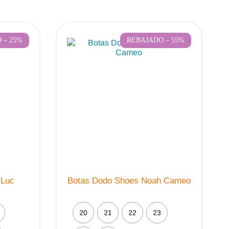
 – 25%
REBAJADO – 55%
 Luc
Botas Dodo Shoes Noah Cameo
20
21
22
23