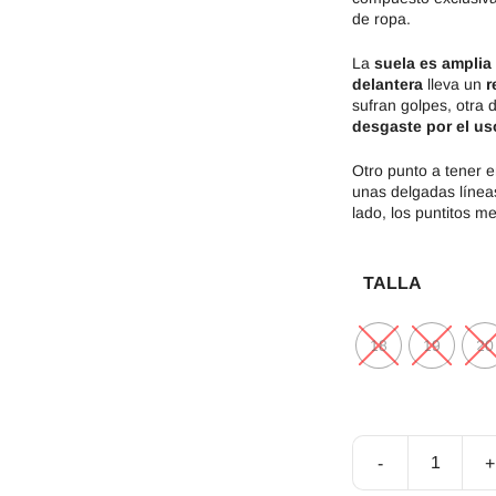
de ropa.
La
suela es amplia
delantera
lleva un
r
sufran golpes, otra 
desgaste por el us
Otro punto a tener e
unas delgadas líneas 
lado, los puntitos me
TALLA
18
19
20
-
+
Calzado
Respetuoso