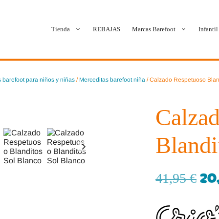
Tienda
REBAJAS
Marcas Barefoot
Infantil
Ballop
Batilas
 barefoot para niños y niñas
/
Merceditas barefoot niña
/ Calzado Respetuoso Blan
Blanditos by Crio’s
B&W Break and Walk
Calzad
Crave Barefoot
Crecendo
Blandi
Coimbra
D.D. Step
Dada
Froddo
20
41,95
€
Dispares
Gioseppo