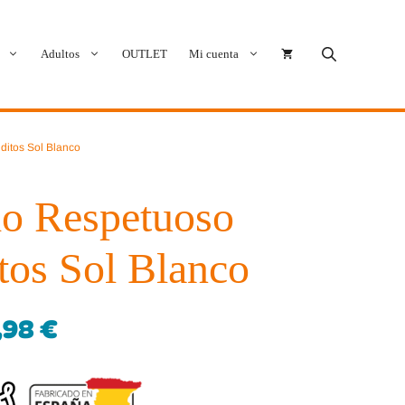
Adultos
OUTLET
Mi cuenta
Cóndor
Bobux
ditos Sol Blanco
Conguitos
CoqueFlex
o Respetuoso
Deditos
Dodo Shoes
tos Sol Blanco
Demax
Igor
FlexiNens
Lang.S
,98
€
Koops
Mustang