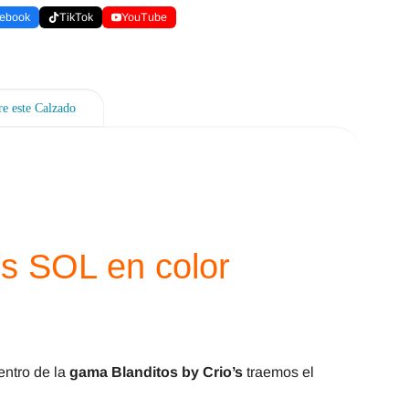
ebook
TikTok
YouTube
e este Calzado
s SOL en color
entro de la
gama Blanditos by Crio’s
traemos el