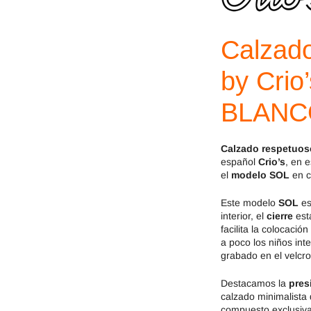
Jack & Lily
Hi-Tec
Mayoral
JOMA
Calzado
Pirufin
Knitido
by Crio
Saguaro
Meli
BLANC
SlipStop
Shapen
Calzado respetuoso
español
Crio’s
, en 
Victoria
Ipanema
el
modelo SOL
en c
Este modelo
SOL
es
interior, el
cierre
est
facilita la colocaci
a poco los niños int
grabado en el velcro
Destacamos la
pres
calzado minimalista
compuesto exclusiva