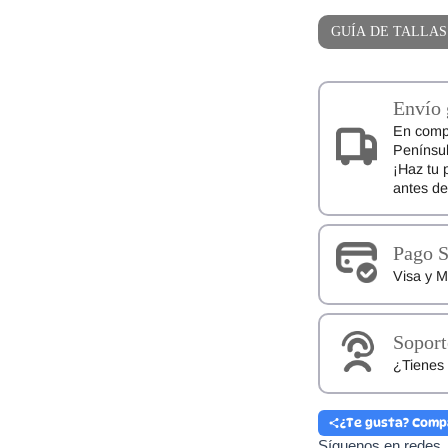
Blanditos
GUÍA DE TALLAS
Sol
Blanco
cantidad
Envío 
En comp
Penínsul
¡Haz tu 
antes d
Pago 
Visa y M
Soport
¿Tienes 
¿Te gusta? Comp
Síguenos en redes