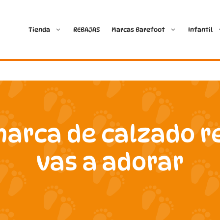
Tienda
REBAJAS
Marcas Barefoot
Infantil
Ballop
Batilas
Blanditos by Crio’s
B&W Break and Walk
 marca de calzado 
Crave Barefoot
Crecendo
vas a adorar
Coimbra
D.D. Step
Dada
Froddo
Dispares
Gioseppo