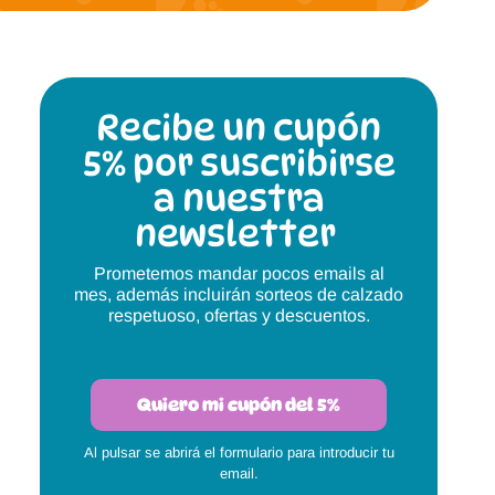
Magical Shoes
OmaKing
OldSoles
Reima
Recibe un cupón
RIA
Snugi
5% por suscribirse
Stitch & Walk
Titanitos
a nuestra
newsletter
Vivant
Tikki
Prometemos mandar pocos emails al
Zapy
mes, además incluirán sorteos de calzado
respetuoso, ofertas y descuentos.
Quiero mi cupón del 5%
Al pulsar se abrirá el formulario para introducir tu
email.