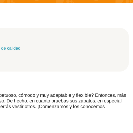
Jack & Lily
Hi-Tec
Mayoral
JOMA
Pirufin
Knitido
Saguaro
Meli
 de calidad
SlipStop
Shapen
Victoria
Ipanema
spetuoso, cómodo y muy adaptable y flexible? Entonces, más
aso. De hecho, en cuanto pruebas sus zapatos, en especial
uerrás vestir otros. ¡Comenzamos y los conocemos