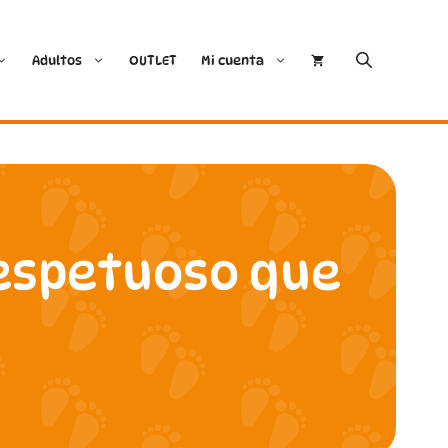
Adultos
OUTLET
Mi cuenta
Cóndor
Bobux
Conguitos
CoqueFlex
respetuoso que
Deditos
Dodo Shoes
Demax
Igor
FlexiNens
Lang.S
Koops
Mustang