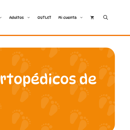
Adultos
OUTLET
Mi cuenta
Cóndor
Bobux
Conguitos
CoqueFlex
ortopédicos de
Deditos
Dodo Shoes
Demax
Igor
FlexiNens
Lang.S
Koops
Mustang