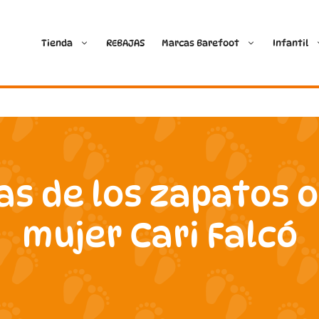
Tienda
REBAJAS
Marcas Barefoot
Infantil
Ballop
Batilas
Blanditos by Crio’s
B&W Break and Walk
as de los zapatos 
Crave Barefoot
Crecendo
mujer Cari Falcó
Coimbra
D.D. Step
Dada
Froddo
Dispares
Gioseppo