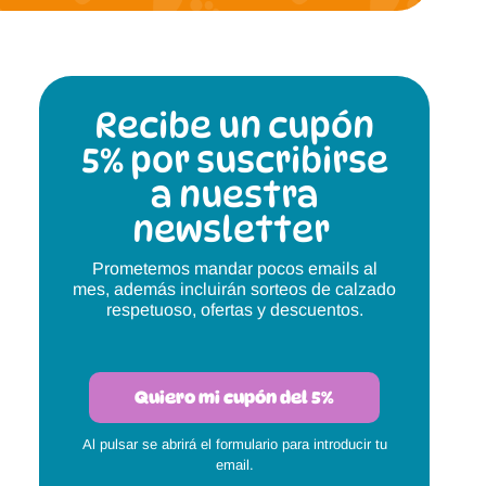
Magical Shoes
OmaKing
OldSoles
Reima
Recibe un cupón
RIA
Snugi
5% por suscribirse
Stitch & Walk
Titanitos
a nuestra
newsletter
Vivant
Tikki
Prometemos mandar pocos emails al
Zapy
mes, además incluirán sorteos de calzado
respetuoso, ofertas y descuentos.
Quiero mi cupón del 5%
Al pulsar se abrirá el formulario para introducir tu
email.