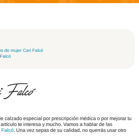
Jack & Lily
Hi-Tec
Mayoral
JOMA
Pirufin
Knitido
Saguaro
Meli
os de mujer Cari Falcó
 Falcó
SlipStop
Shapen
Victoria
Ipanema
de calzado especial por prescripción médica o por mejorar tu
 artículo te interesa y mucho. Vamos a hablar de las
 Falcó
. Una vez sepas de su calidad, no querrás usar otro