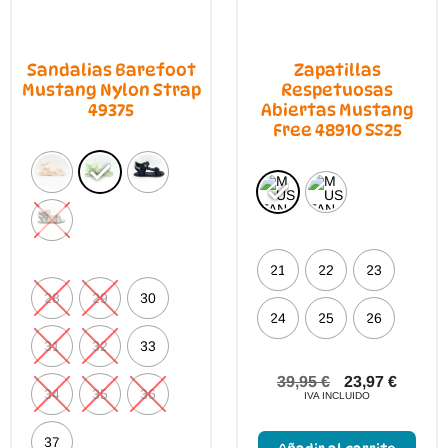
Sandalias Barefoot
Zapatillas
Mustang Nylon Strap
Respetuosas
49375
Abiertas Mustang
Free 48910 SS25
21
22
23
28
29
30
24
25
26
31
32
33
39,95
€
23,97
€
34
35
36
IVA INCLUIDO
Este
prod
37