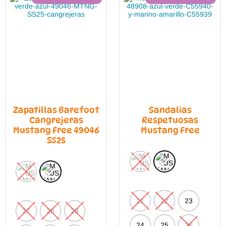
página
elegi
de
en
producto
la
pági
de
prod
Zapatillas Barefoot
Sandalias
Cangrejeras
Respetuosas
Mustang Free 49046
Mustang Free
SS25
21
22
23
27
28
29
24
25
26