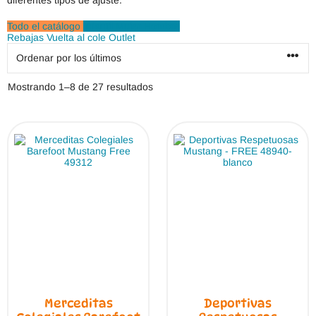
diferentes tipos de ajuste.
Todo el catálogo
Infantil
Mujer
Hombre
Rebajas
Vuelta al cole
Outlet
Ordenado
Mostrando 1–8 de 27 resultados
por
los
últimos
Merceditas
Deportivas