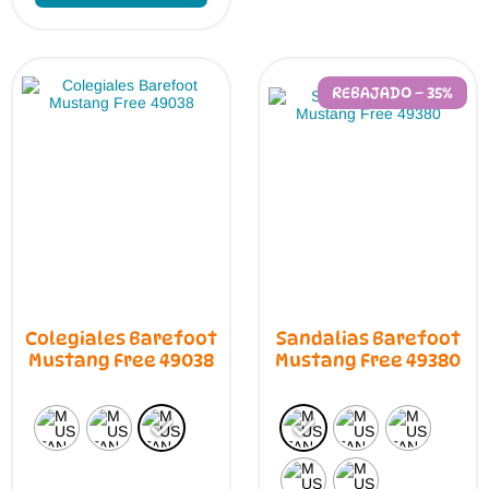
múltiples
opci
variantes.
se
Las
pue
opciones
elegi
se
en
REBAJADO – 35%
pueden
la
elegir
pági
en
de
la
prod
página
de
producto
Colegiales Barefoot
Sandalias Barefoot
Mustang Free 49038
Mustang Free 49380