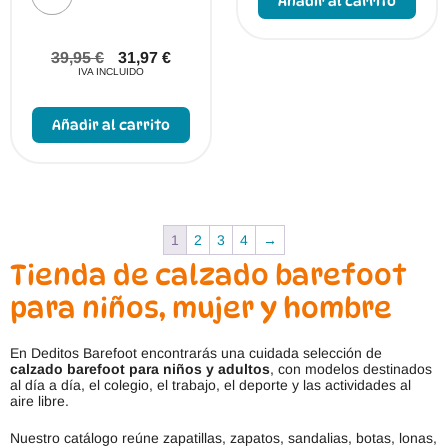
Añadir al carrito
tien
múlt
vari
Las
39,95
€
31,97
€
opci
IVA INCLUIDO
se
Este
pue
producto
elegi
Añadir al carrito
tiene
en
múltiples
la
variantes.
pági
Las
de
opciones
prod
se
pueden
1
2
3
4
→
elegir
en
Tienda de calzado barefoot
la
página
para niños, mujer y hombre
de
producto
En Deditos Barefoot encontrarás una cuidada selección de
calzado barefoot para niños y adultos
, con modelos destinados
al día a día, el colegio, el trabajo, el deporte y las actividades al
aire libre.
Nuestro catálogo reúne zapatillas, zapatos, sandalias, botas, lonas,