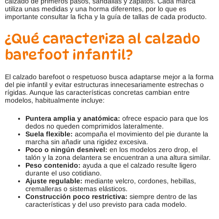
calzado de primeros pasos, sandalias y zapatos. Cada marca
utiliza unas medidas y una horma diferentes, por lo que es
importante consultar la ficha y la guía de tallas de cada producto.
¿Qué caracteriza al calzado
barefoot infantil?
El calzado barefoot o respetuoso busca adaptarse mejor a la forma
del pie infantil y evitar estructuras innecesariamente estrechas o
rígidas. Aunque las características concretas cambian entre
modelos, habitualmente incluye:
Puntera amplia y anatómica:
ofrece espacio para que los
dedos no queden comprimidos lateralmente.
Suela flexible:
acompaña el movimiento del pie durante la
marcha sin añadir una rigidez excesiva.
Poco o ningún desnivel:
en los modelos zero drop, el
talón y la zona delantera se encuentran a una altura similar.
Peso contenido:
ayuda a que el calzado resulte ligero
durante el uso cotidiano.
Ajuste regulable:
mediante velcro, cordones, hebillas,
cremalleras o sistemas elásticos.
Construcción poco restrictiva:
siempre dentro de las
características y del uso previsto para cada modelo.